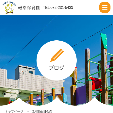
2
TEL 082-231-5439
月
誕
生
日
会
🎂
|
報
恩
保
育
園
トップページ
＞ 2月誕生日会🎂