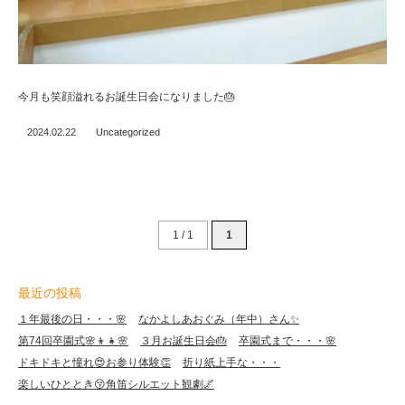
今月も笑顔溢れるお誕生日会になりました🎂
2024.02.22
Uncategorized
1 / 1
1
最近の投稿
１年最後の日・・・🌸
なかよしあおぐみ（年中）さん✨
第74回卒園式🌸👦👧🌸
３月お誕生日会🎂
卒園式まで・・・🌸
ドキドキと憧れ😍お参り体験👏
折り紙上手な・・・
楽しいひととき😚角笛シルエット観劇🌌