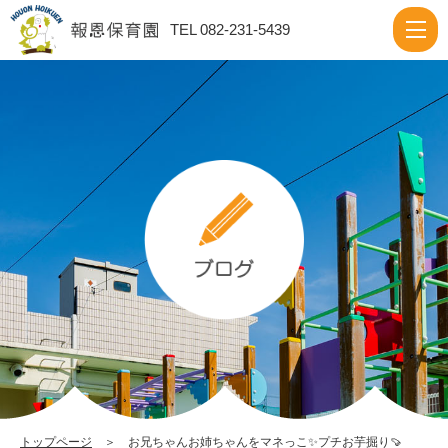
2024
TEL 082-231-5439
10
月
|
報
恩
保
育
園
トップページ
＞ お兄ちゃんお姉ちゃんをマネっこ✨プチお芋掘り🍠