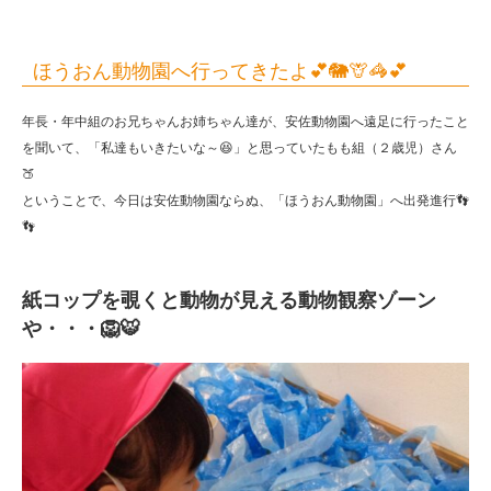
ほうおん動物園へ行ってきたよ💕🐘🦒🦓💕
年長・年中組のお兄ちゃんお姉ちゃん達が、安佐動物園へ遠足に行ったこと
を聞いて、「私達もいきたいな～😆」と思っていたもも組（２歳児）さん
🍑
ということで、今日は安佐動物園ならぬ、「ほうおん動物園」へ出発進行👣
👣
紙コップを覗くと動物が見える動物観察ゾーン
や・・・🦁🐯