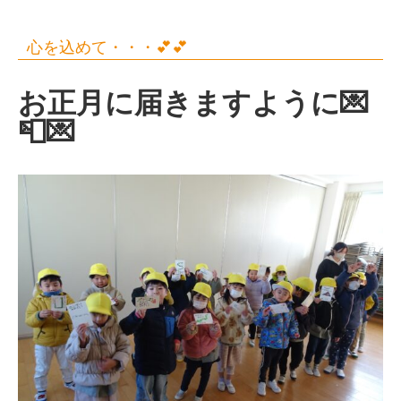
心を込めて・・・💕💕
お正月に届きますように💌
📮💌