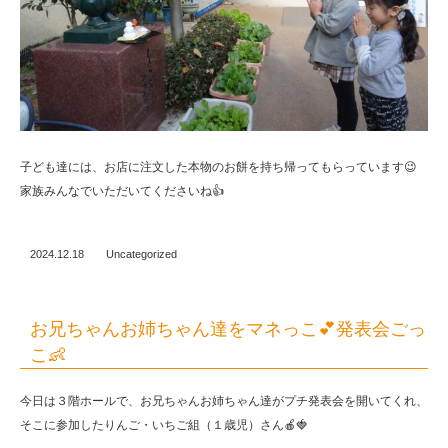
子ども達には、お店に注文した本物のお餅を持ち帰ってもらっています😉
家族みんなでいただいてくださいね👍
2024.12.18
Uncategorized
お兄ちゃんお姉ちゃん達をマネっこ💕発表会ごっ
こ👶
今日は３階ホールで、お兄ちゃんお姉ちゃん達がプチ発表会を開いてくれ、
そこに参加したりんご・いちご組（１歳児）さん🍎🍓