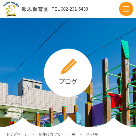
2024
TEL 082-231-5439
|
報
恩
保
育
園
トップページ
＞ 新年に向けて・・・🌄 ＞ 2024年