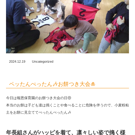
2024.12.19
Uncategorized
ペッたんぺったん🎶お餅つき大会🎍
今日は報恩保育園のお餅つき大会の日😍
本当のお餅は子ども達は搗くことや食べることに危険を伴うので、小麦粉粘
土をお餅に見立ててぺったんぺったん🎶
年長組さんがハッピを着て、凛々しい姿で搗く様