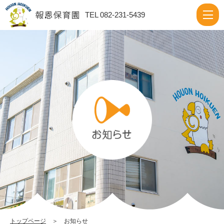
お
TEL 082-231-5439
知
ら
せ
|
報
恩
保
育
園
トップページ
＞ お知らせ