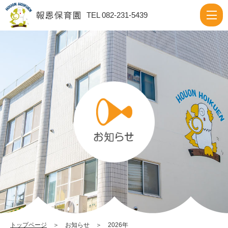
2026
TEL 082-231-5439
|
報
恩
保
育
園
トップページ
＞ お知らせ ＞ 2026年