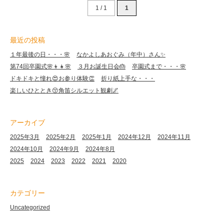
1 / 1
1
最近の投稿
１年最後の日・・・🌸
なかよしあおぐみ（年中）さん✨
第74回卒園式🌸👦👧🌸
３月お誕生日会🎂
卒園式まで・・・🌸
ドキドキと憧れ😍お参り体験👏
折り紙上手な・・・
楽しいひととき😚角笛シルエット観劇🌌
アーカイブ
2025年3月
2025年2月
2025年1月
2024年12月
2024年11月
2024年10月
2024年9月
2024年8月
2025
2024
2023
2022
2021
2020
カテゴリー
Uncategorized