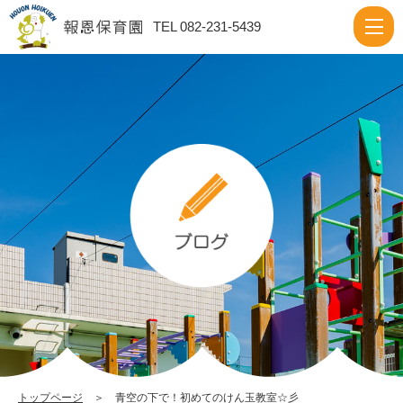
青
TEL 082-231-5439
空
の
下
で！
初
め
て
の
け
ん
玉
教
室
トップページ
＞ 青空の下で！初めてのけん玉教室☆彡