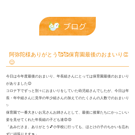
最
後
の
ブログ
お
ま
い
阿弥陀様ありがとう🥰🥰保育園最後のおまいり👏
り
😌
👏
今日は今年度最後のおまいり、年長組さんにとっては保育園最後のおまいり
😌
がありました😌
|
コロナ下でずっと別々におまいりをしていた幼児組さんでしたが、今日は年
長・年中組さんに見学の年少組さんの加えてのたくさんの人数でのおまいり
報
✨
恩
保育園で一番大きいお兄さんお姉さんとして、最後に後輩たちにかっこいい
保
姿を見せてくれた年長組の子ども達😍😍
「あみださま、ありがとう💕小学校に行っても、ほとけの子のちかいを忘れ
育
ずに頑張ります👊」