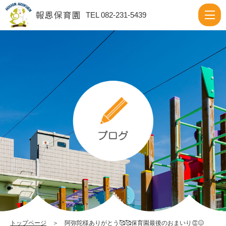
阿
TEL 082-231-5439
弥
陀
様
あ
り
が
と
う
🥰
🥰
保
育
園
トップページ
＞ 阿弥陀様ありがとう🥰🥰保育園最後のおまいり👏😌