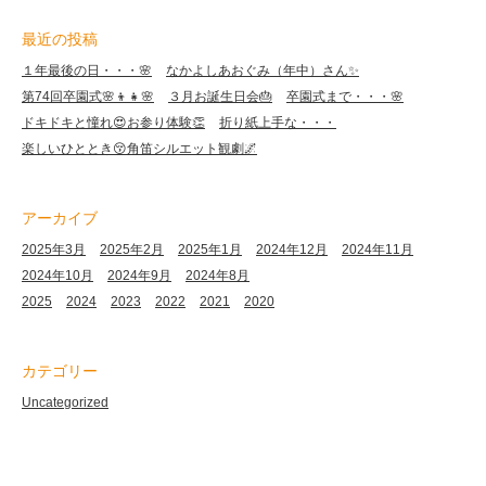
最近の投稿
１年最後の日・・・🌸
なかよしあおぐみ（年中）さん✨
第74回卒園式🌸👦👧🌸
３月お誕生日会🎂
卒園式まで・・・🌸
ドキドキと憧れ😍お参り体験👏
折り紙上手な・・・
楽しいひととき😚角笛シルエット観劇🌌
アーカイブ
2025年3月
2025年2月
2025年1月
2024年12月
2024年11月
2024年10月
2024年9月
2024年8月
2025
2024
2023
2022
2021
2020
カテゴリー
Uncategorized