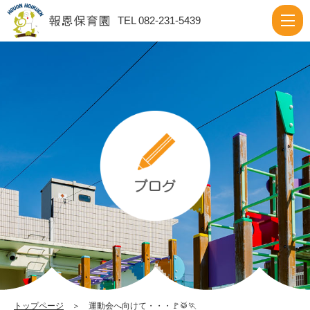
運
TEL 082-231-5439
動
会
へ
向
け
て・・・
🚩
🥁
🏃
|
報
恩
保
トップページ
＞ 運動会へ向けて・・・🚩🥁🏃