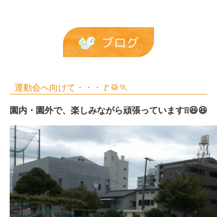
育
園
ブログ
運動会へ向けて・・・🚩🥁🏃
園内・園外で、楽しみながら頑張っています❕❕😆😆