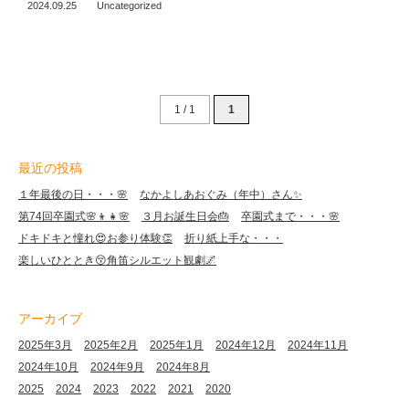
2024.09.25
Uncategorized
1 / 1
1
最近の投稿
１年最後の日・・・🌸
なかよしあおぐみ（年中）さん✨
第74回卒園式🌸👦👧🌸
３月お誕生日会🎂
卒園式まで・・・🌸
ドキドキと憧れ😍お参り体験👏
折り紙上手な・・・
楽しいひととき😚角笛シルエット観劇🌌
アーカイブ
2025年3月
2025年2月
2025年1月
2024年12月
2024年11月
2024年10月
2024年9月
2024年8月
2025
2024
2023
2022
2021
2020