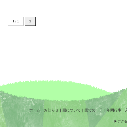
1 / 1
1
ホーム
｜
お知らせ
｜
園について
｜
園での一日
｜
年間行事
｜
アク