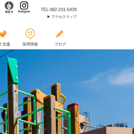
運
TEL 082-231-5439
アクセスマップ
動
会
の
て支援
採用情報
ブログ
想
い
出
を・・・
😌
😌
|
報
恩