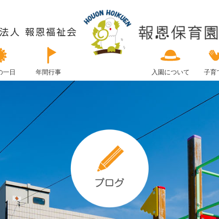
の一日
年間行事
入園について
子育