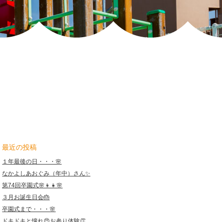
保
育
園
最近の投稿
１年最後の日・・・🌸
なかよしあおぐみ（年中）さん✨
第74回卒園式🌸👦👧🌸
３月お誕生日会🎂
卒園式まで・・・🌸
ドキドキと憧れ😍お参り体験👏