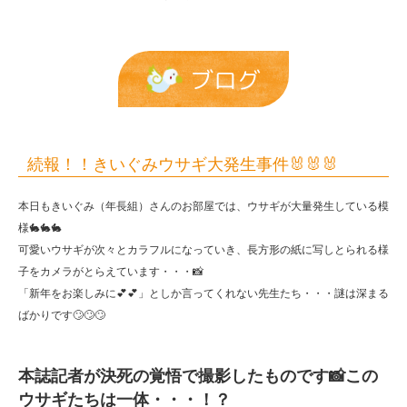
🐰
🐰
🐰
ブログ
|
報
恩
続報！！きいぐみウサギ大発生事件🐰🐰🐰
保
本日もきいぐみ（年長組）さんのお部屋では、ウサギが大量発生している模
育
様🐇🐇🐇
園
可愛いウサギが次々とカラフルになっていき、長方形の紙に写しとられる様
子をカメラがとらえています・・・📸
「新年をお楽しみに💕💕」としか言ってくれない先生たち・・・謎は深まる
ばかりです🙄🙄🙄
本誌記者が決死の覚悟で撮影したものです📸この
ウサギたちは一体・・・！？