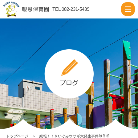
続
TEL 082-231-5439
報！！
き
い
ぐ
み
ウ
サ
ギ
大
発
生
事
件
トップページ
＞ 続報！！きいぐみウサギ大発生事件🐰🐰🐰