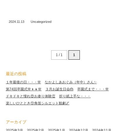
2024.11.13
Uncategorized
1 / 1
1
最近の投稿
１年最後の日・・・🌸
なかよしあおぐみ（年中）さん✨
第74回卒園式🌸👦👧🌸
３月お誕生日会🎂
卒園式まで・・・🌸
ドキドキと憧れ😍お参り体験👏
折り紙上手な・・・
楽しいひととき😚角笛シルエット観劇🌌
アーカイブ
2025年3月
2025年2月
2025年1月
2024年12月
2024年11月