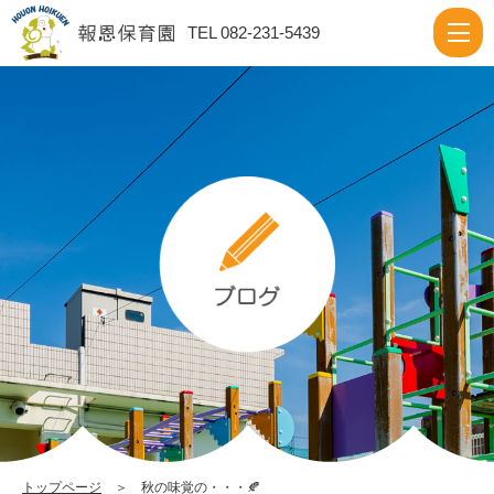
秋
TEL 082-231-5439
の
味
覚
の・・・
🍂
|
報
恩
保
育
園
トップページ
＞ 秋の味覚の・・・🍂