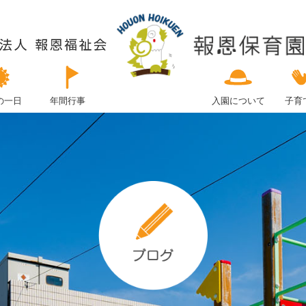
の一日
年間行事
入園について
子育