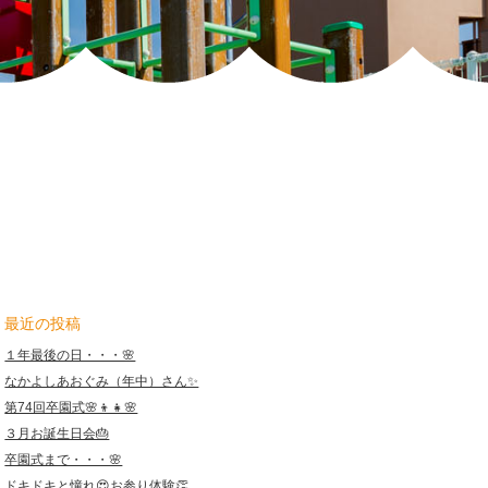
彡
|
報
恩
保
育
園
最近の投稿
１年最後の日・・・🌸
なかよしあおぐみ（年中）さん✨
第74回卒園式🌸👦👧🌸
３月お誕生日会🎂
卒園式まで・・・🌸
ドキドキと憧れ😍お参り体験👏