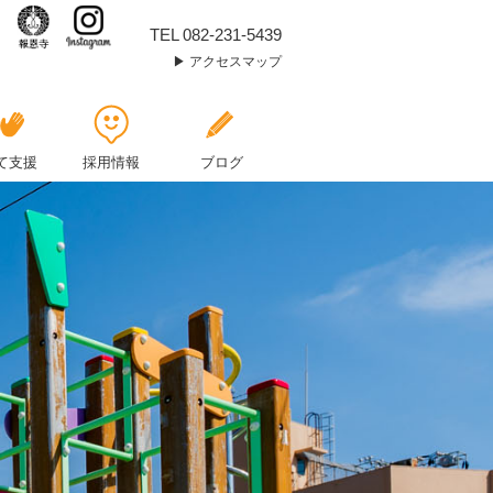
理
TEL 082-231-5439
アクセスマップ
事
長
先
て支援
採用情報
ブログ
生
も？？
11
月
誕
生
日
会
☆