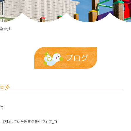
会☆彡
ブログ
☆彡
*)
感動していた理事長先生です(T_T)