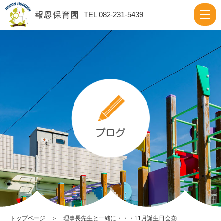
理
TEL 082-231-5439
事
長
先
生
と
一
緒
に・・・
11
月
誕
生
日
トップページ
＞ 理事長先生と一緒に・・・11月誕生日会🎂