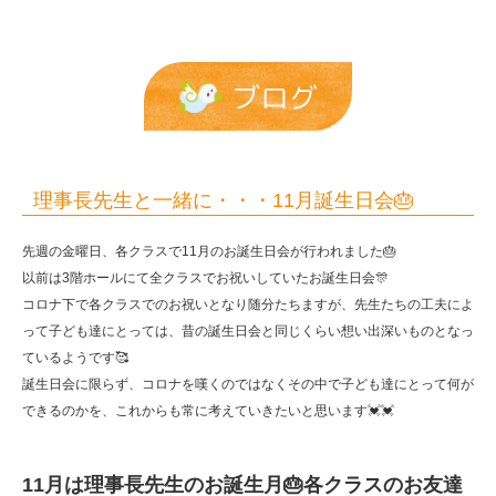
会
🎂
|
ブログ
報
恩
保
理事長先生と一緒に・・・11月誕生日会🎂
育
先週の金曜日、各クラスで11月のお誕生日会が行われました🎂
園
以前は3階ホールにて全クラスでお祝いしていたお誕生日会🎊
コロナ下で各クラスでのお祝いとなり随分たちますが、先生たちの工夫によ
って子ども達にとっては、昔の誕生日会と同じくらい想い出深いものとなっ
ているようです🥰
誕生日会に限らず、コロナを嘆くのではなくその中で子ども達にとって何が
できるのかを、これからも常に考えていきたいと思います💓💓
11月は理事長先生のお誕生月🎂各クラスのお友達