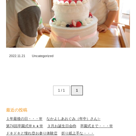
2022.11.21
Uncategorized
1 / 1
1
最近の投稿
１年最後の日・・・🌸
なかよしあおぐみ（年中）さん✨
第74回卒園式🌸👦👧🌸
３月お誕生日会🎂
卒園式まで・・・🌸
ドキドキと憧れ😍お参り体験👏
折り紙上手な・・・