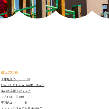
報
恩
保
育
園
最近の投稿
１年最後の日・・・🌸
なかよしあおぐみ（年中）さん✨
第74回卒園式🌸👦👧🌸
３月お誕生日会🎂
卒園式まで・・・🌸
ドキドキと憧れ😍お参り体験👏