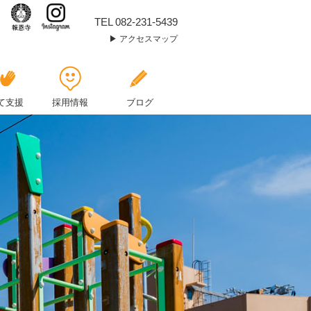
染
TEL 082-231-5439
アクセスマップ
め
紙
で
て支援
採用情報
ブログ
ア
ジ
サ
イ
作
りヽ
(^o^)
丿
|