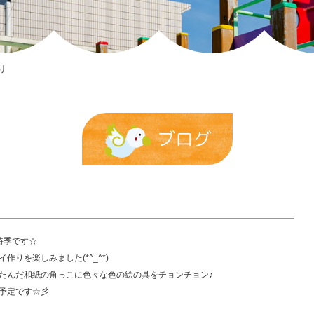
)丿
ブログ
時季です☆
りを楽しみました(*^_^*)
たんだ和紙の角っこに色々な色の絵の具をチョンチョン♪
予定です☆彡