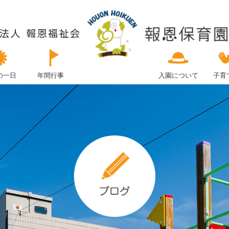
の一日
年間行事
入園について
子育