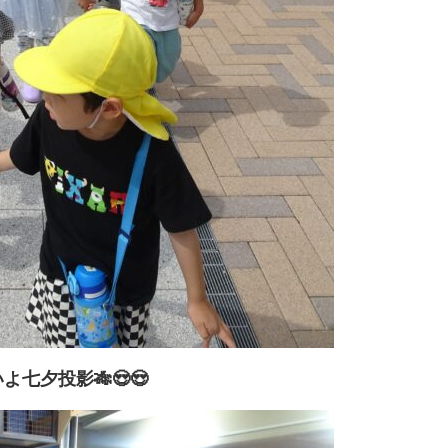
七夕投影🎋😍😍