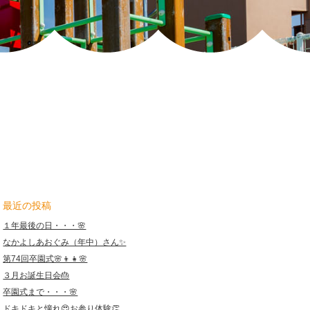
恩
保
育
園
最近の投稿
１年最後の日・・・🌸
なかよしあおぐみ（年中）さん✨
第74回卒園式🌸👦👧🌸
３月お誕生日会🎂
卒園式まで・・・🌸
ドキドキと憧れ😍お参り体験👏