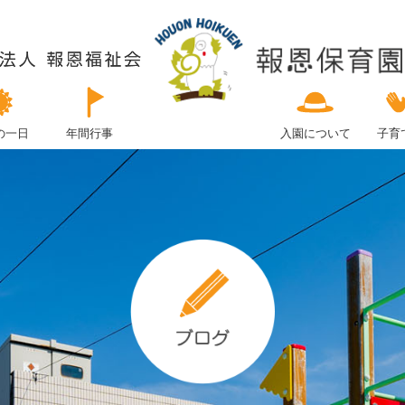
の一日
年間行事
入園について
子育