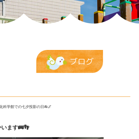
ブログ
科学館での七夕投影の日🎋🌌
ます🚌👣