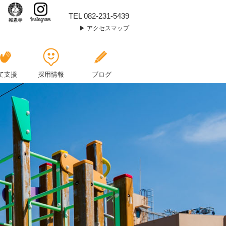
星
TEL 082-231-5439
アクセスマップ
空
を
満
て支援
採用情報
ブログ
喫
🌌
七
夕
投
影
🎋
|
報