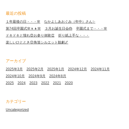
最近の投稿
１年最後の日・・・🌸
なかよしあおぐみ（年中）さん✨
第74回卒園式🌸👦👧🌸
３月お誕生日会🎂
卒園式まで・・・🌸
ドキドキと憧れ😍お参り体験👏
折り紙上手な・・・
楽しいひととき😚角笛シルエット観劇🌌
アーカイブ
2025年3月
2025年2月
2025年1月
2024年12月
2024年11月
2024年10月
2024年9月
2024年8月
2025
2024
2023
2022
2021
2020
カテゴリー
Uncategorized