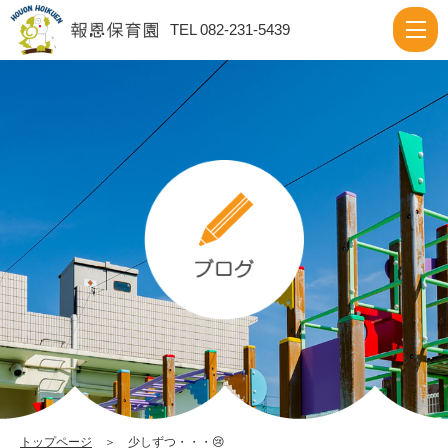
少
TEL 082-231-5439
し
ず
つ・・・
😢
|
報
恩
保
育
園
トップページ
＞ 少しずつ・・・😢