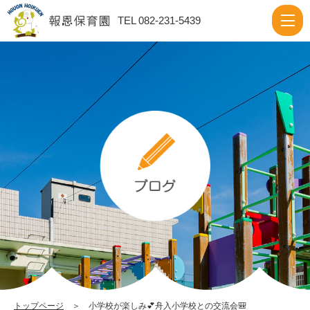
小
TEL 082-231-5439
学
校
が
楽
し
み
💕
舟
入
小
学
校
と
トップページ
＞ 小学校が楽しみ💕舟入小学校との交流会🎒