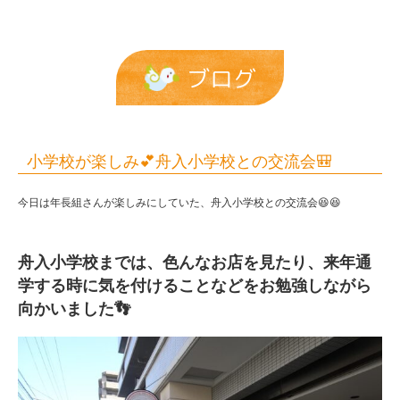
の
交
流
ブログ
会
🎒
|
小学校が楽しみ💕舟入小学校との交流会🎒
報
今日は年長組さんが楽しみにしていた、舟入小学校との交流会😆😆
恩
保
舟入小学校までは、色んなお店を見たり、来年通
育
学する時に気を付けることなどをお勉強しながら
園
向かいました👣