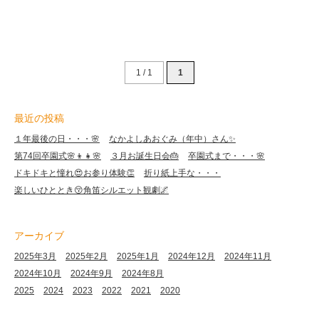
1 / 1
1
最近の投稿
１年最後の日・・・🌸
なかよしあおぐみ（年中）さん✨
第74回卒園式🌸👦👧🌸
３月お誕生日会🎂
卒園式まで・・・🌸
ドキドキと憧れ😍お参り体験👏
折り紙上手な・・・
楽しいひととき😚角笛シルエット観劇🌌
アーカイブ
2025年3月
2025年2月
2025年1月
2024年12月
2024年11月
2024年10月
2024年9月
2024年8月
2025
2024
2023
2022
2021
2020