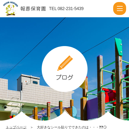
大
TEL 082-231-5439
好
き
な
シ
ー
ル
貼
り
で
で
き
た
の
トップページ
＞ 大好きなシール貼りでできたのは・・・❓❓🙄