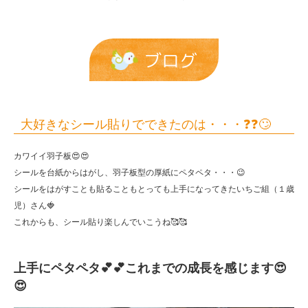
は・・・
❓❓
🙄
ブログ
|
報
恩
大好きなシール貼りでできたのは・・・❓❓🙄
保
カワイイ羽子板😍😍
育
シールを台紙からはがし、羽子板型の厚紙にペタペタ・・・😉
園
シールをはがすことも貼ることもとっても上手になってきたいちご組（１歳
児）さん🍓
これからも、シール貼り楽しんでいこうね🥰🥰
上手にペタペタ💕💕これまでの成長を感じます😍
😍