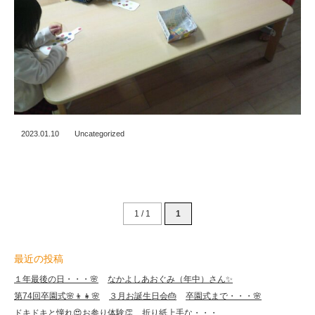
2023.01.10
Uncategorized
1 / 1
1
最近の投稿
１年最後の日・・・🌸
なかよしあおぐみ（年中）さん✨
第74回卒園式🌸👦👧🌸
３月お誕生日会🎂
卒園式まで・・・🌸
ドキドキと憧れ😍お参り体験👏
折り紙上手な・・・