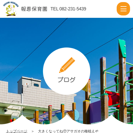
大
TEL 082-231-5439
き
く
な
っ
て
ね
🥺
ア
サ
ガ
オ
の
種
トップページ
＞ 大きくなってね🥺アサガオの種植え🌱