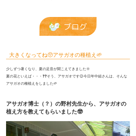
植
え
🌱
ブログ
|
報
恩
大きくなってね🥺アサガオの種植え🌱
保
少しずつ暑くなり、夏の足音が聞こえてきました🌞
育
夏の花といえば・・・❓❓そう、アサガオです😉今日年中組さんは、そんな
園
アサガオの種植えをしました🌱
アサガオ博士（？）の野村先生から、アサガオの
植え方を教えてもらいました🤓