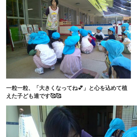
一粒一粒、「大きくなってね💕」と心を込めて植
えた子ども達です🥰🥰