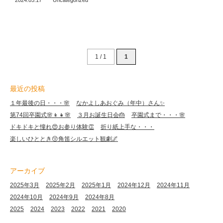
2024.05.17
Uncategorized
1 / 1
1
最近の投稿
１年最後の日・・・🌸
なかよしあおぐみ（年中）さん✨
第74回卒園式🌸👦👧🌸
３月お誕生日会🎂
卒園式まで・・・🌸
ドキドキと憧れ😍お参り体験👏
折り紙上手な・・・
楽しいひととき😚角笛シルエット観劇🌌
アーカイブ
2025年3月
2025年2月
2025年1月
2024年12月
2024年11月
2024年10月
2024年9月
2024年8月
2025
2024
2023
2022
2021
2020