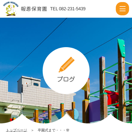
卒
TEL 082-231-5439
園
式
ま
で・・・
🌸
|
報
恩
保
育
園
トップページ
＞ 卒園式まで・・・🌸