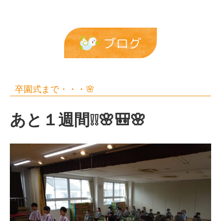
ブログ
卒園式まで・・・🌸
あと１週間❕❕🌸🎒🌸