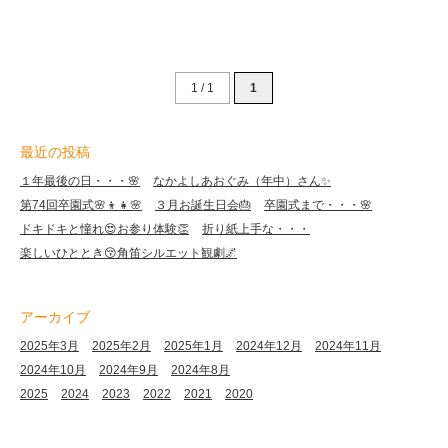
1 / 1
1
最近の投稿
１年最後の日・・・🌸
なかよしあおぐみ（年中）さん✨
第74回卒園式🌸👦👧🌸
３月お誕生日会🎂
卒園式まで・・・🌸
ドキドキと憧れ😍お参り体験👏
折り紙上手な・・・
楽しいひととき😚角笛シルエット観劇🌌
アーカイブ
2025年3月
2025年2月
2025年1月
2024年12月
2024年11月
2024年10月
2024年9月
2024年8月
2025
2024
2023
2022
2021
2020