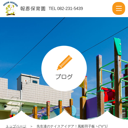
先
TEL 082-231-5439
生
達
の
ナ
イ
ス
ア
イ
デ
ア！
風
船
羽
トップページ
＞ 先生達のナイスアイデア！風船羽子板ヽ(^o^)丿