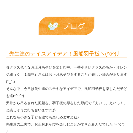
子
板ヽ
(^o^)
ブログ
丿
|
報
先生達のナイスアイデア！風船羽子板ヽ(^o^)丿
恩
各クラス色々なお正月あそびを楽しむ中、一番小さいクラスのあか・オレン
保
ジ組（０・１歳児）さんはお正月あそびをすることが難しい場合があります
育
(^_^;)
園
そんな中、今日は先生達のステキなアイデアで、風船羽子板を楽しんだ子ど
も達(*^_^*)
天井から吊るされた風船を、羽子板の形をした厚紙で「えいっ、えいっ！」
と楽しそうに打ち合います☆彡
これなら小さな子ども達でも楽しめますよね♪
先生達の工夫で、お正月あそびを楽しむことができたみんなでしたヽ(^o^)
丿