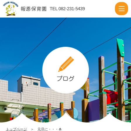
元
TEL 082-231-5439
旦
に・・・
🎍
|
報
恩
保
育
園
トップページ
＞ 元旦に・・・🎍