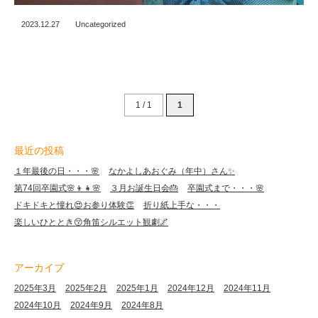
2023.12.27
Uncategorized
1 / 1
1
最近の投稿
１年最後の日・・・🌸
なかよしあおぐみ（年中）さん✨
第74回卒園式🌸👦👧🌸
３月お誕生日会🎂
卒園式まで・・・🌸
ドキドキと憧れ😍お参り体験👏
折り紙上手な・・・
楽しいひととき😚角笛シルエット観劇🌌
アーカイブ
2025年3月
2025年2月
2025年1月
2024年12月
2024年11月
2024年10月
2024年9月
2024年8月