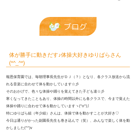
き
ゆ
り
ブログ
ば
ら
さ
体が勝手に動きだす♪体操大好きゆりばらさん
ん
(*^_^*)
(*^_^*)
報恩保育園では、毎朝理事長先生がＤＪ（？）となり、各クラス放送から流
|
れる音楽に合わせて体を動かしています☆彡
報
そのおかげで、色々な体操や踊りを覚えてきた子ども達☆彡
寒くなってきたこともあり、体操の時間以外にも各クラスで、今まで覚えた
恩
体操や踊りに合わせて体を動かしていますヽ(^o^)丿
保
特にゆりばら組（年少組）さんは、体操で体を動かすことが大好き♡
育
今日は通りがかった副園長先生も巻き込んで（笑）、みんなで楽しく体を動
かしました(^^)v
園