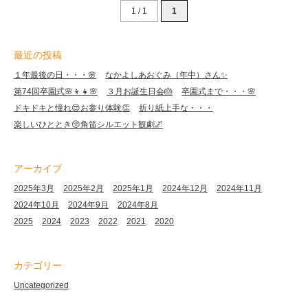
1 / 1
1
最近の投稿
１年最後の日・・・🌸
なかよしあおぐみ（年中）さん✨
第74回卒園式🌸👦👧🌸
３月お誕生日会🎂
卒園式まで・・・🌸
ドキドキと憧れ😍お参り体験👏
折り紙上手な・・・
楽しいひととき😚角笛シルエット観劇🌌
アーカイブ
2025年3月
2025年2月
2025年1月
2024年12月
2024年11月
2024年10月
2024年9月
2024年8月
2025
2024
2023
2022
2021
2020
カテゴリー
Uncategorized