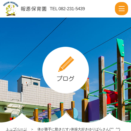
体
TEL 082-231-5439
が
勝
手
に
動
き
だ
す
♪
体
操
大
好
トップページ
＞ 体が勝手に動きだす♪体操大好きゆりばらさん(*^_^*)