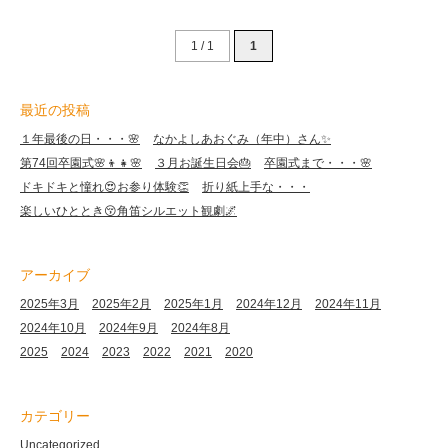
1 / 1
1
最近の投稿
１年最後の日・・・🌸
なかよしあおぐみ（年中）さん✨
第74回卒園式🌸👦👧🌸
３月お誕生日会🎂
卒園式まで・・・🌸
ドキドキと憧れ😍お参り体験👏
折り紙上手な・・・
楽しいひととき😚角笛シルエット観劇🌌
アーカイブ
2025年3月
2025年2月
2025年1月
2024年12月
2024年11月
2024年10月
2024年9月
2024年8月
2025
2024
2023
2022
2021
2020
カテゴリー
Uncategorized