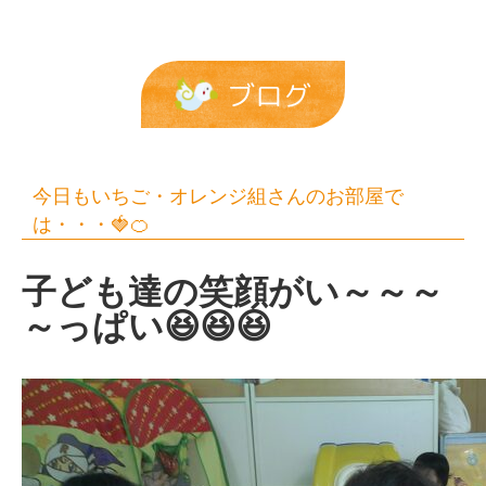
お
部
屋
ブログ
で
は・・・
🍓
今日もいちご・オレンジ組さんのお部屋で
🍊
は・・・🍓🍊
|
子ども達の笑顔がい～～～
報
～っぱい😆😆😆
恩
保
育
園