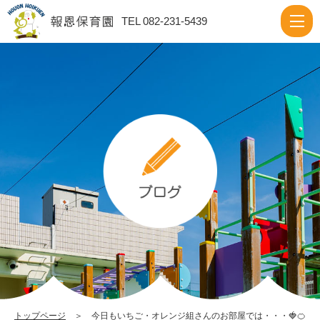
今
TEL 082-231-5439
日
も
い
ち
ご・
オ
レ
ン
ジ
組
さ
ん
の
トップページ
＞ 今日もいちご・オレンジ組さんのお部屋では・・・🍓🍊