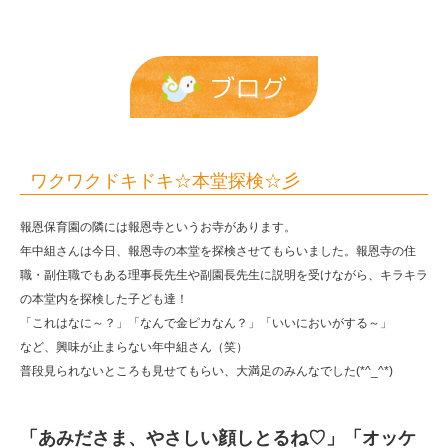
彡
|
報
ブログ
恩
保
育
ワクワクドキドキ☆本堂探検☆彡
園
報恩保育園の隣には報恩寺というお寺があります。
年中組さんは今日、報恩寺の本堂を探検させてもらいました。報恩寺の住
職・副住職でもある理事長先生や副園長先生に説明を受けながら、キラキラ
の本堂内を探検した子ども達！
「これはなに～？」「なんで金ピカなん？」「いいにおいがする～」
など、興味が止まらない年中組さん（笑）
普段見られないところも見せてもらい、大満足のみんなでした(*^_^*)
「あみださま、やさしい顔しとるね♡」「オッケ