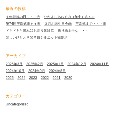
最近の投稿
１年最後の日・・・🌸
なかよしあおぐみ（年中）さん✨
第74回卒園式🌸👦👧🌸
３月お誕生日会🎂
卒園式まで・・・🌸
ドキドキと憧れ😍お参り体験👏
折り紙上手な・・・
楽しいひととき😚角笛シルエット観劇🌌
アーカイブ
2025年3月
2025年2月
2025年1月
2024年12月
2024年11月
2024年10月
2024年9月
2024年8月
2025
2024
2023
2022
2021
2020
カテゴリー
Uncategorized