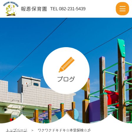
ワ
TEL 082-231-5439
ク
ワ
ク
ド
キ
ド
キ
☆
本
堂
探
検
☆
トップページ
＞ ワクワクドキドキ☆本堂探検☆彡