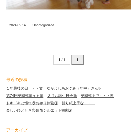
2024.05.14
Uncategorized
1 / 1
1
最近の投稿
１年最後の日・・・🌸
なかよしあおぐみ（年中）さん✨
第74回卒園式🌸👦👧🌸
３月お誕生日会🎂
卒園式まで・・・🌸
ドキドキと憧れ😍お参り体験👏
折り紙上手な・・・
楽しいひととき😚角笛シルエット観劇🌌
アーカイブ