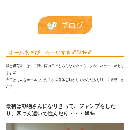
💕
|
報
ブログ
恩
保
育
ホールあそび、だ～いすき💕🐰🐎💕
園
報恩保育園には、３階に雨の日でもみんなで遊べる、ひろ～いホールがあり
ます😉
今日はそんなホールで、たくさん身体を動かして遊んだもも組（２歳児）さ
ん🍑
最初は動物さんになりきって、ジャンプをした
り、四つん這いで進んだり・・・🐰🐎