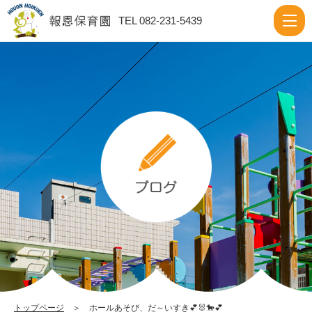
ホ
TEL 082-231-5439
ー
ル
あ
そ
び、
だ
～
い
す
き
💕
🐰
🐎
トップページ
＞ ホールあそび、だ～いすき💕🐰🐎💕