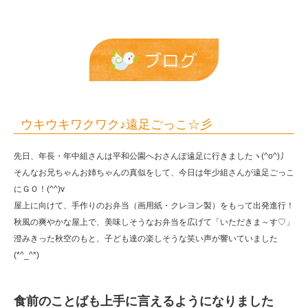
☆
彡
|
ブログ
報
恩
保
ウキウキワクワク♪遠足ごっこ☆彡
育
先日、年長・年中組さんは平和公園へおさんぽ遠足に行きましたヽ(^o^)丿
園
そんなお兄ちゃんお姉ちゃんの真似をして、今日は年少組さんが遠足ごっこ
にＧＯ！(^^)v
屋上に向けて、手作りのお弁当（画用紙・クレヨン製）をもって出発進行！
秋風の爽やかな屋上で、美味しそうなお弁当を広げて「いただきま～す♡」
澄みきった秋空のもと、子ども達の楽しそうな笑い声が響いていました
(*^_^*)
食前のことばも上手に言えるようになりました