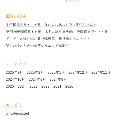
最近の投稿
１年最後の日・・・🌸
なかよしあおぐみ（年中）さん✨
第74回卒園式🌸👦👧🌸
３月お誕生日会🎂
卒園式まで・・・🌸
ドキドキと憧れ😍お参り体験👏
折り紙上手な・・・
楽しいひととき😚角笛シルエット観劇🌌
アーカイブ
2025年3月
2025年2月
2025年1月
2024年12月
2024年11月
2024年10月
2024年9月
2024年8月
2025
2024
2023
2022
2021
2020
カテゴリー
Uncategorized