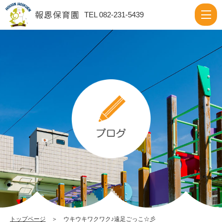
ウ
TEL 082-231-5439
キ
ウ
キ
ワ
ク
ワ
ク
♪
遠
足
ご
っ
こ
トップページ
＞ ウキウキワクワク♪遠足ごっこ☆彡