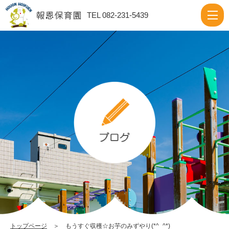
も
TEL 082-231-5439
う
す
ぐ
収
穫
☆
お
芋
の
み
ず
や
り
トップページ
＞ もうすぐ収穫☆お芋のみずやり(*^_^*)