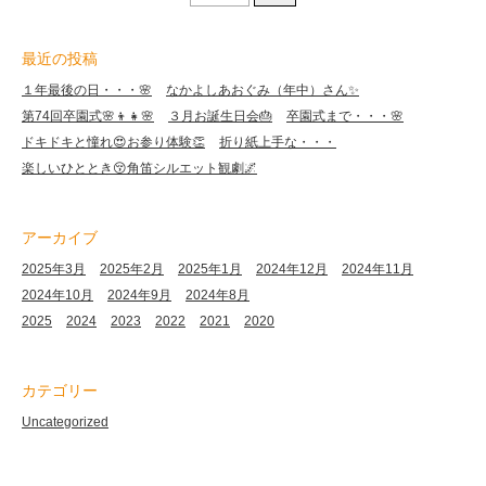
最近の投稿
１年最後の日・・・🌸
なかよしあおぐみ（年中）さん✨
第74回卒園式🌸👦👧🌸
３月お誕生日会🎂
卒園式まで・・・🌸
ドキドキと憧れ😍お参り体験👏
折り紙上手な・・・
楽しいひととき😚角笛シルエット観劇🌌
アーカイブ
2025年3月
2025年2月
2025年1月
2024年12月
2024年11月
2024年10月
2024年9月
2024年8月
2025
2024
2023
2022
2021
2020
カテゴリー
Uncategorized