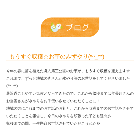
(*^_^*)
|
報
ブログ
恩
保
育
もうすぐ収穫☆お芋のみずやり(*^_^*)
園
今年の春に苗を植えた舟入第三公園のお芋が、もうすぐ収穫を迎えます☆
これまで、ずっと地域の皆さんが水やり等のお世話をしてくださいました
(*^_^*)
最近過ごしやすい気候となってきたので、これから収穫までは年長組さんの
お当番さんが水やりをお手伝いさせていただくことに！
地域の方にこれまでのお世話のお礼と、これから収穫までのお世話をさせて
いただくことを報告し、今日の水やりを頑張った子ども達☆彡
収穫までの間、一生懸命お世話させていただこうね☆彡