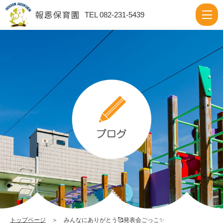
み
TEL 082-231-5439
ん
な
に
あ
り
が
と
う
🥰
発
表
会
ご
トップページ
＞ みんなにありがとう🥰発表会ごっこ✨