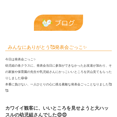
っ
こ
✨
ブログ
|
報
恩
みんなにありがとう🥰発表会ごっこ✨
保
今日は発表会ごっこ✨
育
幼児組の各クラスに、発表会当日に参加ができなかったお友達が加わり、そ
園
の家族や保育園の先生や乳児組さんにかっこいいところを沢山見てもらった
りしました😆😆
本番に負けない、一人ひとりの心に残る素敵な発表会ごっことなりました🥰
🥰
カワイイ観客に、いいところを見せようと大ハッ
スルの幼児組さんでした😍😍