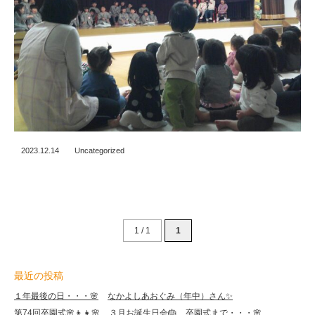
2023.12.14
Uncategorized
1 / 1
1
最近の投稿
１年最後の日・・・🌸
なかよしあおぐみ（年中）さん✨
第74回卒園式🌸👦👧🌸
３月お誕生日会🎂
卒園式まで・・・🌸