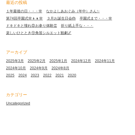
最近の投稿
１年最後の日・・・🌸
なかよしあおぐみ（年中）さん✨
第74回卒園式🌸👦👧🌸
３月お誕生日会🎂
卒園式まで・・・🌸
ドキドキと憧れ😍お参り体験👏
折り紙上手な・・・
楽しいひととき😚角笛シルエット観劇🌌
アーカイブ
2025年3月
2025年2月
2025年1月
2024年12月
2024年11月
2024年10月
2024年9月
2024年8月
2025
2024
2023
2022
2021
2020
カテゴリー
Uncategorized