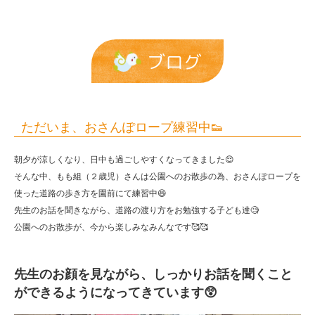
👟
|
報
ブログ
恩
保
育
ただいま、おさんぽロープ練習中👟
園
朝夕が涼しくなり、日中も過ごしやすくなってきました😌
そんな中、もも組（２歳児）さんは公園へのお散歩の為、おさんぽロープを
使った道路の歩き方を園前にて練習中😆
先生のお話を聞きながら、道路の渡り方をお勉強する子ども達🧐
公園へのお散歩が、今から楽しみなみんなです🥰🥰
先生のお顔を見ながら、しっかりお話を聞くこと
ができるようになってきています😲