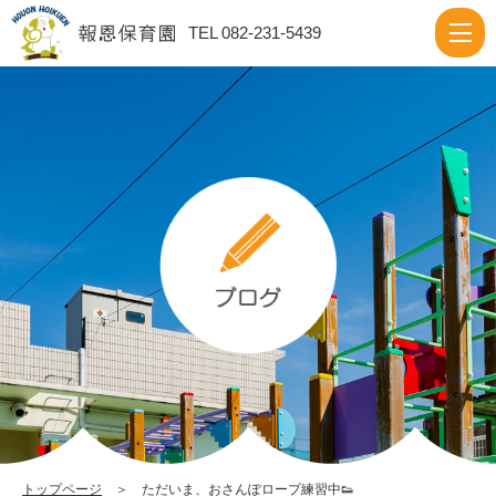
た
TEL 082-231-5439
だ
い
ま、
お
さ
ん
ぽ
ロ
ー
プ
練
習
中
トップページ
＞ ただいま、おさんぽロープ練習中👟