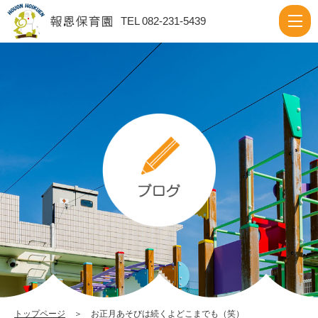
お
TEL 082-231-5439
正
月
あ
そ
び
は
続
く
よ
ど
こ
ま
で
トップページ
＞ お正月あそびは続くよどこまでも（笑）