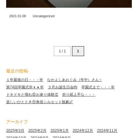
2021.01.08
Uncategorized
1 / 1
1
最近の投稿
１年最後の日・・・🌸
なかよしあおぐみ（年中）さん✨
第74回卒園式🌸👦👧🌸
３月お誕生日会🎂
卒園式まで・・・🌸
ドキドキと憧れ😍お参り体験👏
折り紙上手な・・・
楽しいひととき😚角笛シルエット観劇🌌
アーカイブ
2025年3月
2025年2月
2025年1月
2024年12月
2024年11月