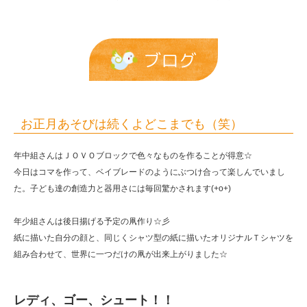
も
（笑）
|
ブログ
報
恩
保
お正月あそびは続くよどこまでも（笑）
育
年中組さんはＪＯＶＯブロックで色々なものを作ることが得意☆
園
今日はコマを作って、ベイブレードのようにぶつけ合って楽しんでいまし
た。子ども達の創造力と器用さには毎回驚かされます(+o+)
年少組さんは後日揚げる予定の凧作り☆彡
紙に描いた自分の顔と、同じくシャツ型の紙に描いたオリジナルＴシャツを
組み合わせて、世界に一つだけの凧が出来上がりました☆
レディ、ゴー、シュート！！