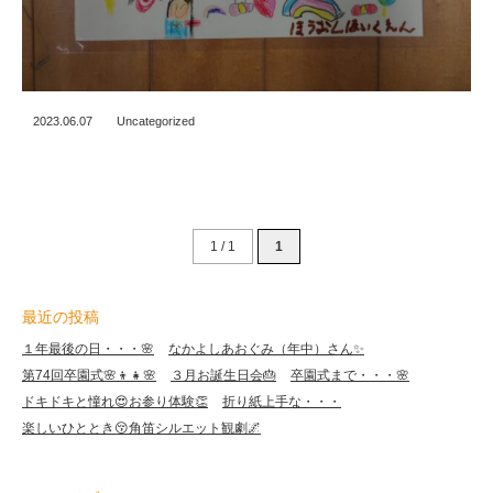
2023.06.07
Uncategorized
1 / 1
1
最近の投稿
１年最後の日・・・🌸
なかよしあおぐみ（年中）さん✨
第74回卒園式🌸👦👧🌸
３月お誕生日会🎂
卒園式まで・・・🌸
ドキドキと憧れ😍お参り体験👏
折り紙上手な・・・
楽しいひととき😚角笛シルエット観劇🌌