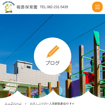
お
TEL 082-231-5439
久
し
ぶ
り
の
✨
人
形
劇
観
劇
会
🐶
トップページ
＞ お久しぶりの✨人形劇観劇会🐶👴👦