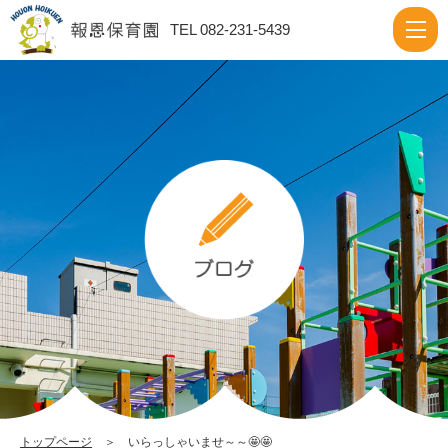
い
TEL 082-231-5439
ら
っ
し
ゃ
い
ま
せ
～
～
🤩
🤩
|
報
トップページ
＞ いらっしゃいませ～～🤩🤩