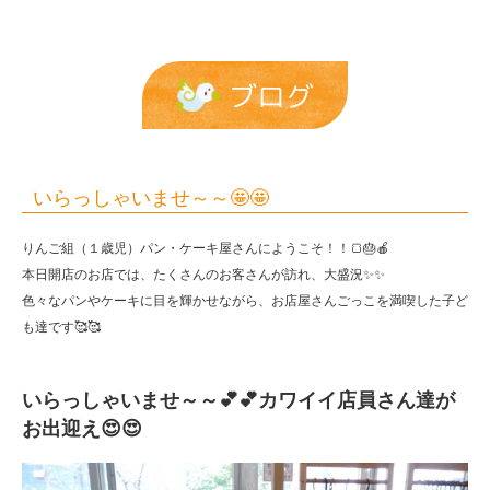
恩
保
育
ブログ
園
いらっしゃいませ～～🤩🤩
りんご組（１歳児）パン・ケーキ屋さんにようこそ！！🍞🎂🍎
本日開店のお店では、たくさんのお客さんが訪れ、大盛況✨✨
色々なパンやケーキに目を輝かせながら、お店屋さんごっこを満喫した子ど
も達です🥰🥰
いらっしゃいませ～～💕💕カワイイ店員さん達が
お出迎え😍😍