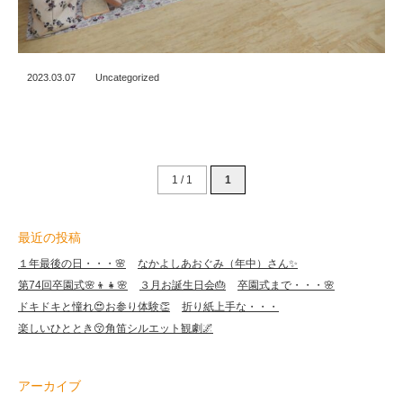
2023.03.07
Uncategorized
1 / 1
1
最近の投稿
１年最後の日・・・🌸
なかよしあおぐみ（年中）さん✨
第74回卒園式🌸👦👧🌸
３月お誕生日会🎂
卒園式まで・・・🌸
ドキドキと憧れ😍お参り体験👏
折り紙上手な・・・
楽しいひととき😚角笛シルエット観劇🌌
アーカイブ