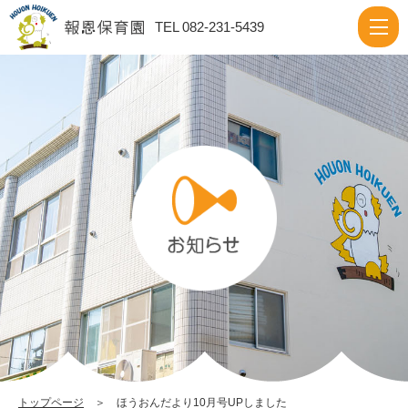
ほ
TEL 082-231-5439
う
お
ん
だ
よ
り
10
月
号
UP
し
ま
し
トップページ
＞ ほうおんだより10月号UPしました