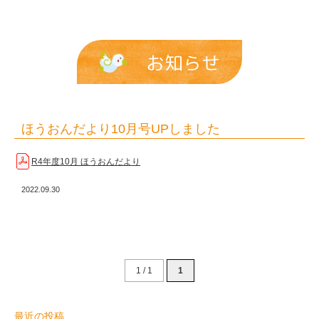
た
|
報
お知らせ
恩
保
育
ほうおんだより10月号UPしました
園
R4年度10月 ほうおんだより
2022.09.30
1 / 1
1
最近の投稿