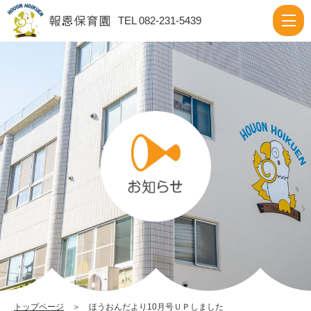
ほ
TEL 082-231-5439
う
お
ん
だ
よ
り
10
月
号
Ｕ
Ｐ
し
ま
トップページ
＞ ほうおんだより10月号ＵＰしました