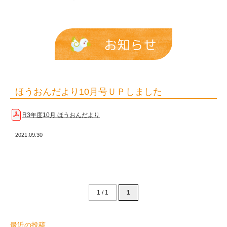
し
た
|
お知らせ
報
恩
保
ほうおんだより10月号ＵＰしました
育
R3年度10月 ほうおんだより
園
2021.09.30
1 / 1
1
最近の投稿