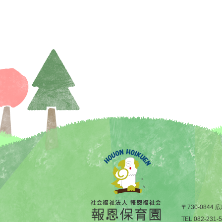
〒730-084
TEL 082-231-