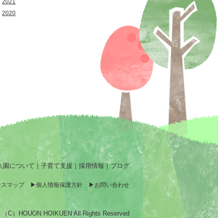
2021
2020
入園について
｜
子育て支援
｜
採用情報
｜
ブログ
セスマップ
個人情報保護方針
お問い合わせ
（C）HOUON HOIKUEN All Rights Reserved