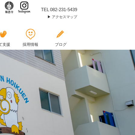
ほ
TEL 082-231-5439
アクセスマップ
う
お
ん
て支援
採用情報
ブログ
だ
よ
り
8
月
号
UP
し
ま