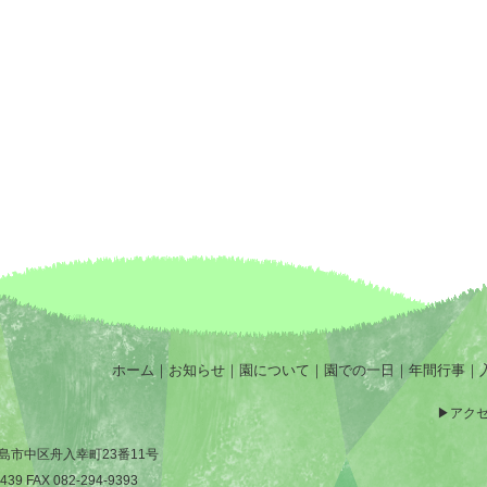
ホーム
｜
お知らせ
｜
園について
｜
園での一日
｜
年間行事
｜
アク
4 広島市中区舟入幸町23番11号
5439 FAX 082-294-9393