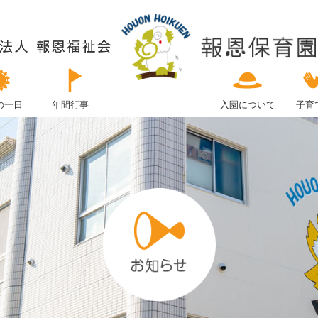
の一日
年間行事
入園について
子育