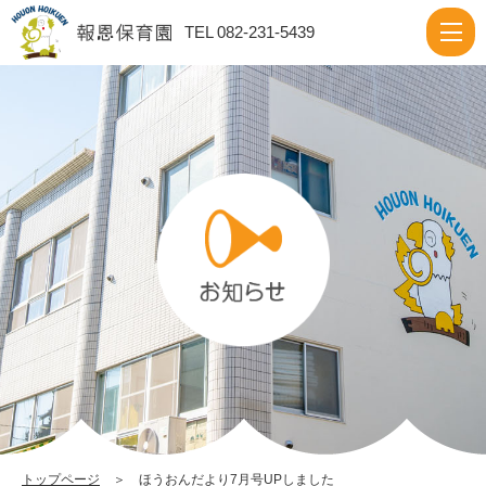
ほ
TEL 082-231-5439
う
お
ん
だ
よ
り
7
月
号
UP
し
ま
し
トップページ
＞ ほうおんだより7月号UPしました