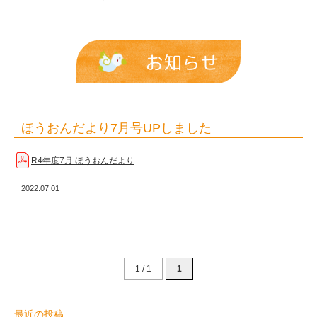
た
|
報
お知らせ
恩
保
育
ほうおんだより7月号UPしました
園
R4年度7月 ほうおんだより
2022.07.01
1 / 1
1
最近の投稿