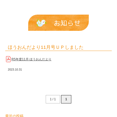
し
た
|
お知らせ
報
恩
保
ほうおんだより11月号ＵＰしました
育
R5年度11月 ほうおんだより
園
2023.10.31
1 / 1
1
最近の投稿