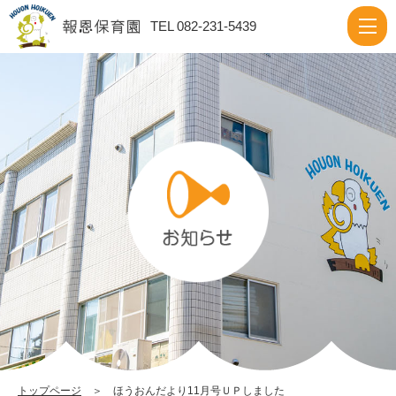
ほ
TEL 082-231-5439
う
お
ん
だ
よ
り
11
月
号
Ｕ
Ｐ
し
ま
トップページ
＞ ほうおんだより11月号ＵＰしました