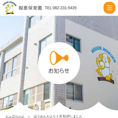
ほ
TEL 082-231-5439
う
お
ん
だ
よ
り
１
月
号
UP
し
ま
し
トップページ
＞ ほうおんだより１月号UPしました