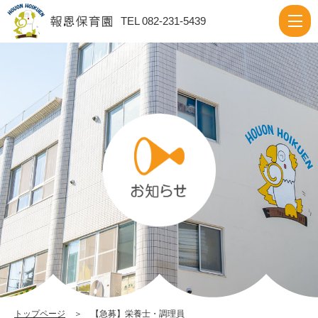
【急
TEL 082-231-5439
募】
栄
養
士・
調
理
員
|
報
恩
保
育
園
トップページ
＞ 【急募】栄養士・調理員